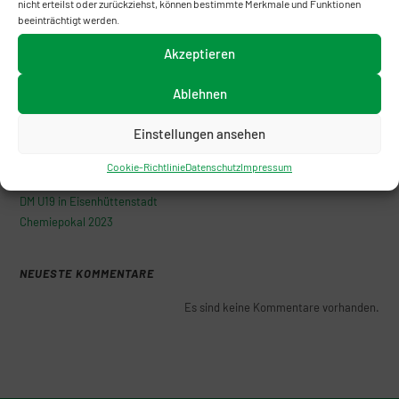
nicht erteilst oder zurückziehst, können bestimmte Merkmale und Funktionen
Merseburg
beeinträchtigt werden.
29. Mai 2017
Akzeptieren
NEUESTE BEITRÄGE
Ablehnen
Die Zusammenfassung der Erfolge des Boxverbandes Sachsen-Anhalt
Einstellungen ansehen
DBV: Eckpunktepapier für kontrollierte Zusammenarbeit mit anderen
Verbänden
Cookie-Richtlinie
Datenschutz
Impressum
Der 3. NGC in Halle/Peißen
DM U19 in Eisenhüttenstadt
Chemiepokal 2023
NEUESTE KOMMENTARE
Es sind keine Kommentare vorhanden.