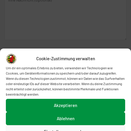
l
a
d
s
l
s
e
e
e
d
r
i
.
e
Ich habe die
Datenschutzerklärung
gelesen und stimme
s
dieser zu.
Cookie-Zustimmung verwalten
e
Um dir ein optimales Erlebnis zu bieten, verwenden wir Technologien wie
s
Cookies, um Geräteinformationen zu speichern und/oder darauf zuzugreifen.
F
Wenn du diesen Technologien zustimmst, können wir Daten wie das Surfverhalten
oder eindeutige IDs auf dieser Website verarbeiten. Wenn du deine Zustimmung
e
nicht erteilst oder zurückziehst, können bestimmte Merkmale und Funktionen
l
beeinträchtigt werden.
KONTAKT
d
Akzeptieren
l
Boxverband Sachsen-Anhalt e.V.
e
Ablehnen
Kreuzvorwerk 22
e
06120 Halle (Saale)
r