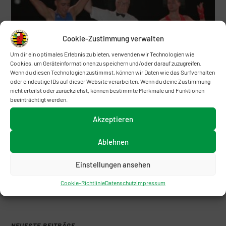
Cookie-Zustimmung verwalten
Um dir ein optimales Erlebnis zu bieten, verwenden wir Technologien wie
Cookies, um Geräteinformationen zu speichern und/oder darauf zuzugreifen.
Wenn du diesen Technologien zustimmst, können wir Daten wie das Surfverhalten
oder eindeutige IDs auf dieser Website verarbeiten. Wenn du deine Zustimmung
nicht erteilst oder zurückziehst, können bestimmte Merkmale und Funktionen
beeinträchtigt werden.
Boxverband Sachsen-Anhalt zu Gast in Chur
(Schweiz)
Akzeptieren
28. Juni 2017
Ablehnen
Landesmeisterschaften Elite Frauen/Männer des
Einstellungen ansehen
Boxverbandes Sachsen – Anhalt
2. November 2018
Cookie-Richtlinie
Datenschutz
Impressum
NEUESTE BEITRÄGE