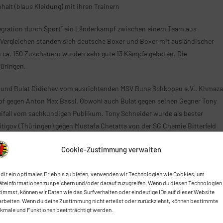
alt (blaue Kleidung) mit ihren Trainern
tegration durch Sport“ ein Länderkampf zwischen einem Team aus
Vergleichen standen sich deutsche Boxer und Boxer mit ausländischer
n ca. 150 Zuschauern wurden sehr gute 13 Kämpfe geboten. Die
hüringen.
 und Bulat Didichev vom ausrichtenden MSV Buna Schkopau e.V.. Khmaza
pf gegen Anton Max Bassl. Obwohl auch Bulat gegen seinen Gegner Tony
 Beifall vom sachkundigen Publikum. Tony Schneider wurde als bester
itigov (Thüringen) gegen Mustafa Chetatta von der SG Chemie Bitterfeld
lemann Magassa (Thüringen) im Elitebereich bildeten die Höhepunkte der
Cookie-Zustimmung verwalten
en.
dir ein optimales Erlebnis zu bieten, verwenden wir Technologien wie Cookies, um
äteinformationen zu speichern und/oder darauf zuzugreifen. Wenn du diesen Technologien
timmst, können wir Daten wie das Surfverhalten oder eindeutige IDs auf dieser Website
lich bei dem Organisationsteam des MSV Buna Schkopau um Roland
arbeiten. Wenn du deine Zustimmung nicht erteilst oder zurückziehst, können bestimmte
bei den Verantwortlichen des Freizeitbades Maya Mare und der BIH GmbH
kmale und Funktionen beeinträchtigt werden.