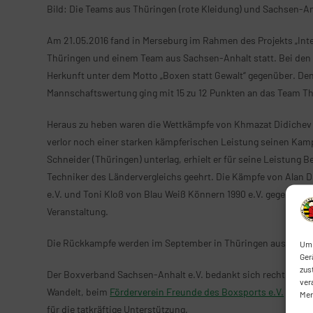
Bild: Die Teams aus Thüringen (rote Kleidung) und Sachsen-Anh
Am 21.05.2016 fand in Merseburg im Rahmen des Projekts „In
Thüringen und einem Team aus Sachsen-Anhalt statt. Bei den 
Herkunft unter dem Motto „Boxen statt Gewalt“ gegenüber. De
Mannschaftswertung ging mit 15 zu 12 Punkten an das Team T
Heraus zu heben waren die Wettkämpfe von Khmazat Didichev
verlor noch einer starken kämpferischen Leistung seinen Kam
Schneider (Thüringen) unterlag, erhielt er für seine Leistung
Techniker des Ländervergleichs geehrt. Die Kämpfe von Alan D
e.V. und Toni Kloß von Blau Weiß Könnern 1990 e.V. gegen Sou
Veranstaltung.
Die Rückkampfe werden im September in Thüringen ausgetrag
Um 
Ger
zus
Der Boxverband Sachsen-Anhalt e.V. bedankt sich recht herz
ver
Wandelt, beim
Förderverein Freunde des Boxsports e.V.
sowie 
Mer
für die tatkräftige Unterstützung.