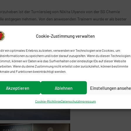
rzuheben ist der Turniersieg von Nikita Ulyanov von der SG Chemie
ille entgegen nehmen. Von den anwesenden Trainern wurde er als bester
Cookie-Zustimmung verwalten
 Stoy (Blau Weiß Könnern) nur knapp. Dritte Plätze gingen an Philipp
d), Alexander Lehmann (Punching Magdeburg) und Kevin Kirchner (Blau
dir ein optimales Erlebnis zu bieten, verwenden wir Technologien wie Cookies, um
öniger bedankt sich bei den Sportlern für die tolle Leistung. Einen groß
äteinformationen zu speichern und/oder darauf zuzugreifen. Wenn du diesen Technologien
timmst, können wir Daten wie das Surfverhalten oder eindeutige IDs auf dieser Website
en Kräften unterstützt haben.
arbeiten. Wenn du deine Zustimmung nicht erteilst oder zurückziehst, können bestimmte
kmale und Funktionen beeinträchtigt werden.
Akzeptieren
Ablehnen
Einstellungen anseh
Cookie-Richtlinie
Datenschutz
Impressum