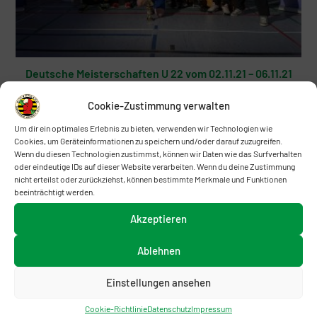
Deutsche Meisterschaften U 22 vom 02.11.21 – 06.11.21
in Weißenburg
Cookie-Zustimmung verwalten
25. November 2021
Um dir ein optimales Erlebnis zu bieten, verwenden wir Technologien wie
Cookies, um Geräteinformationen zu speichern und/oder darauf zuzugreifen.
Wenn du diesen Technologien zustimmst, können wir Daten wie das Surfverhalten
oder eindeutige IDs auf dieser Website verarbeiten. Wenn du deine Zustimmung
nicht erteilst oder zurückziehst, können bestimmte Merkmale und Funktionen
beeinträchtigt werden.
Akzeptieren
Ablehnen
Einstellungen ansehen
Cookie-Richtlinie
Datenschutz
Impressum