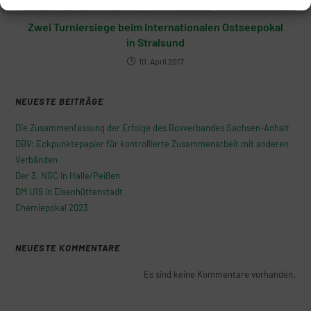
Zwei Turniersiege beim Internationalen Ostseepokal
in Stralsund
10. April 2017
NEUESTE BEITRÄGE
Die Zusammenfassung der Erfolge des Boxverbandes Sachsen-Anhalt
DBV: Eckpunktepapier für kontrollierte Zusammenarbeit mit anderen
Verbänden
Der 3. NGC in Halle/Peißen
DM U19 in Eisenhüttenstadt
Chemiepokal 2023
NEUESTE KOMMENTARE
Es sind keine Kommentare vorhanden.