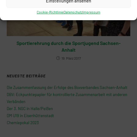
Einstellungen ansehen
Cookie-Richtlinie
Datenschutz
Impressum
Sportlerehrung durch die Sportjugend Sachsen-
Anhalt
19. März 2017
NEUESTE BEITRÄGE
Die Zusammenfassung der Erfolge des Boxverbandes Sachsen-Anhalt
DBV: Eckpunktepapier für kontrollierte Zusammenarbeit mit anderen
Verbänden
Der 3. NGC in Halle/Peißen
DM U19 in Eisenhüttenstadt
Chemiepokal 2023