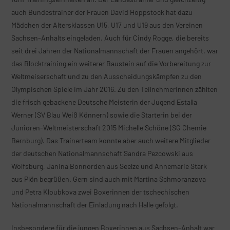
auch Bundestrainer der Frauen David Hoppstock hat dazu
Mädchen der Altersklassen U15, U17 und U19 aus den Vereinen
Sachsen-Anhalts eingeladen. Auch für Cindy Rogge, die bereits
seit drei Jahren der Nationalmannschaft der Frauen angehört, war
das Blocktraining ein weiterer Baustein auf die Vorbereitung zur
Weltmeiserschaft und zu den Ausscheidungskämpfen zu den
Olympischen Spiele im Jahr 2016. Zu den Teilnehmerinnen zählten
die frisch gebackene Deutsche Meisterin der Jugend Estalla
Werner (SV Blau Weiß Könnern) sowie die Starterin bei der
Junioren-Weltmeisterschaft 2015 Michelle Schöne (SG Chemie
Bernburg). Das Trainerteam konnte aber auch weitere Mitglieder
der deutschen Nationalmannschaft Sandra Pezcowski aus
Wolfsburg, Janina Bonnorden aus Seelze und Annemarie Stark
aus Plön begrüßen. Gern sind auch mit Martina Schmoranzova
und Petra Kloubkova zwei Boxerinnen der tschechischen
Nationalmannschaft der Einladung nach Halle gefolgt.
Insbesondere für die jungen Boxerinnen aus Sachsen-Anhalt war