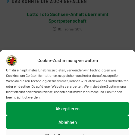
DAS KÖNNTE DIR AUCH GEFALLEN
Lotto Toto Sachsen-Anhalt übernimmt
Sportpatenschaft
10. Februar 2016
Ausschreibung Erstausbildung Trainer C.
Weiterbildung Trainer B und Trainer C
Cookie-Zustimmung verwalten
22. August 2017
Um dir ein optimales Erlebnis zu bieten, verwenden wir Technologien wie
Cookies, um Geräteinformationen zu speichern und/oder darauf zuzugreifen.
Wenn du diesen Technologien zustimmst, können wir Daten wie das Surfverhalten
oder eindeutige IDs auf dieser Website verarbeiten. Wenn du deine Zustimmung
nicht erteilst oder zurückziehst, können bestimmte Merkmale und Funktionen
beeinträchtigt werden.
Akzeptieren
Ablehnen